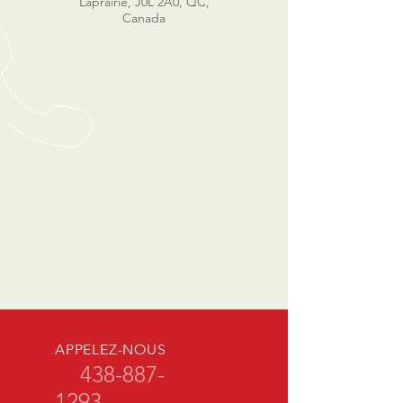
Laprairie, J0L 2A0, QC,
Canada
APPELEZ-NOUS
438-887-
1293